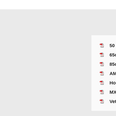
50
65
85
AM
Ho
MX
Vet