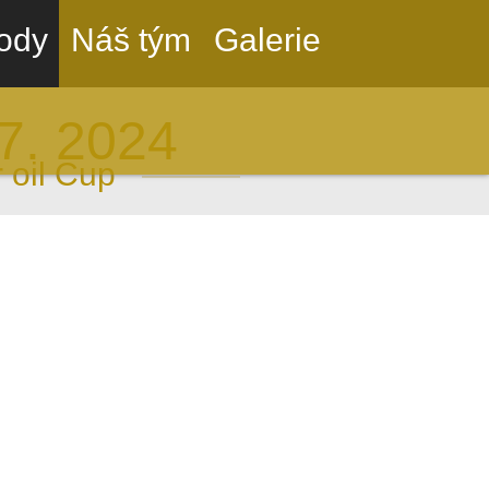
ody
Náš tým
Galerie
7. 2024
 oil Cup
———