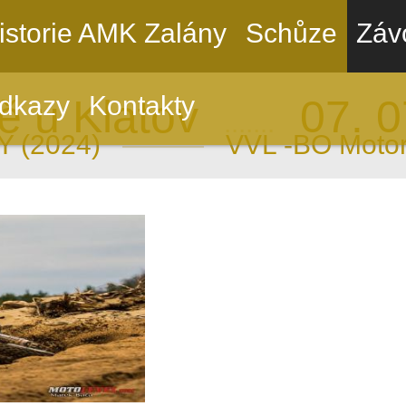
istorie AMK Zalány
Schůze
Záv
dkazy
Kontakty
tě u Klatov
07. 0
.......
 (2024)
———
VVL -BO Motor