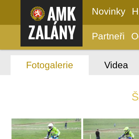
Novinky
H
Partneři
O
Fotogalerie
Videa
Š