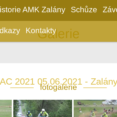
istorie AMK Zalány
Schůze
Záv
dkazy
Kontakty
Galerie
AC 2021 05.06.2021 - Zalány
———
fotogalerie
———