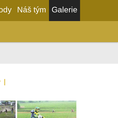
ody
Náš tým
Galerie
 I